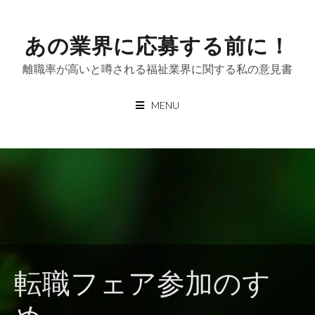
Skip
to
あの業界に応募する前に！
content
離職率が高いと噂される福祉業界に関する私の意見書
MENU
転職フェア参加のすゝ